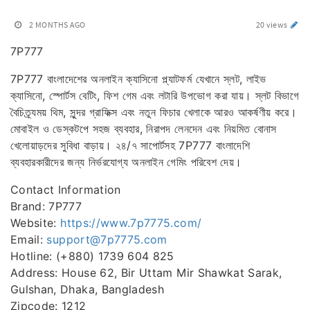
2 MONTHS AGO
20 views
7P777
7P777 বাংলাদেশের অনলাইন ক্যাসিনো প্ল্যাটফর্ম যেখানে স্লট, লাইভ
ক্যাসিনো, স্পোর্টস বেটিং, ফিশ গেম এবং লটারি উপভোগ করা যায়। স্লট বিভাগে
বৈচিত্র্যময় থিম, সুন্দর গ্রাফিক্স এবং নতুন ফিচার খেলাকে আরও আকর্ষণীয় করে।
মোবাইল ও ডেস্কটপে সহজ ব্যবহার, নিরাপদ লেনদেন এবং নিয়মিত বোনাস
খেলোয়াড়দের সুবিধা বাড়ায়। ২৪/৭ সাপোর্টসহ 7P777 বাংলাদেশি
ব্যবহারকারীদের জন্য নির্ভরযোগ্য অনলাইন গেমিং পরিবেশ দেয়।
Contact Information
Brand: 7P777
Website:
https://www.7p7775.com/
Email:
support@7p7775.com
Hotline: (+880) 1739 604 825
Address: House 62, Bir Uttam Mir Shawkat Sarak,
Gulshan, Dhaka, Bangladesh
Zipcode: 1212