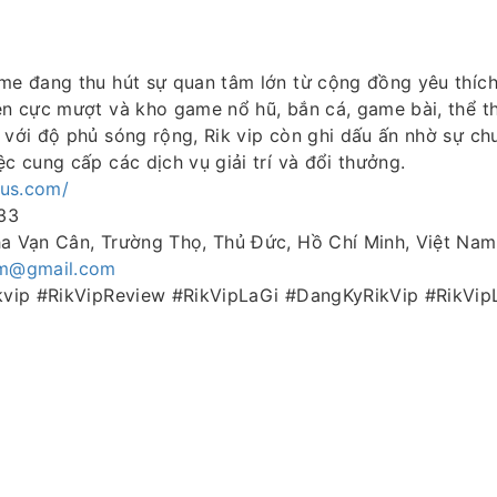
me đang thu hút sự quan tâm lớn từ cộng đồng yêu thích
iện cực mượt và kho game nổ hũ, bắn cá, game bài, thể t
 với độ phủ sóng rộng, Rik vip còn ghi dấu ấn nhờ sự ch
ệc cung cấp các dịch vụ giải trí và đổi thưởng.
p.us.com/
33
ha Vạn Cân, Trường Thọ, Thủ Đức, Hồ Chí Minh, Việt Nam
om@gmail.com
ikvip #RikVipReview #RikVipLaGi #DangKyRikVip #RikVip