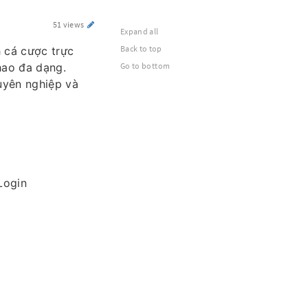
51 views
Expand all
Back to top
 cá cược trực
hao đa dạng.
Go to bottom
uyên nghiệp và
Login