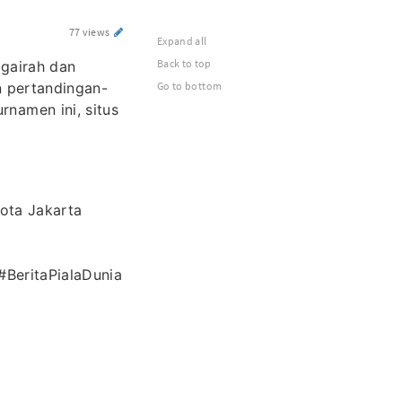
77 views
Expand all
Back to top
 gairah dan
n pertandingan-
Go to bottom
namen ini, situs
Kota Jakarta
#BeritaPialaDunia