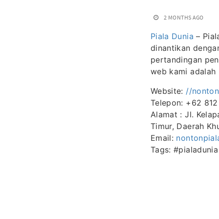
2 MONTHS AGO
Piala Dunia
– Pial
dinantikan dengan
pertandingan pen
web kami adalah 
Website:
//nonton
Telepon: +62 812
Alamat : Jl. Kela
Timur, Daerah Kh
Email:
nontonpia
Tags: #pialaduni