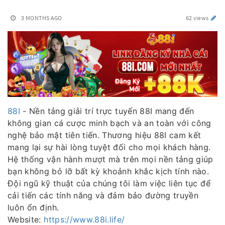
3 MONTHS AGO
62 views
88I
- Nền tảng giải trí trực tuyến 88I mang đến
không gian cá cược minh bạch và an toàn với công
nghệ bảo mật tiên tiến. Thương hiệu 88I cam kết
mang lại sự hài lòng tuyệt đối cho mọi khách hàng.
Hệ thống vận hành mượt mà trên mọi nền tảng giúp
bạn không bỏ lỡ bất kỳ khoảnh khắc kịch tính nào.
Đội ngũ kỹ thuật của chúng tôi làm việc liên tục để
cải tiến các tính năng và đảm bảo đường truyền
luôn ổn định.
Website:
https://www.88i.life/