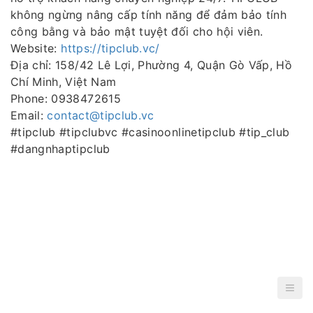
không ngừng nâng cấp tính năng để đảm bảo tính
công bằng và bảo mật tuyệt đối cho hội viên.
Website:
https://tipclub.vc/
Địa chỉ: 158/42 Lê Lợi, Phường 4, Quận Gò Vấp, Hồ
Chí Minh, Việt Nam
Phone: 0938472615
Email:
contact@tipclub.vc
#tipclub #tipclubvc #casinoonlinetipclub #tip_club
#dangnhaptipclub