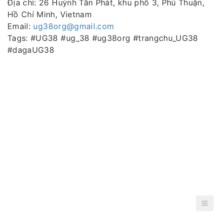
Địa chỉ: 26 Huỳnh Tấn Phát, khu phố 3, Phú Thuận,
Hồ Chí Minh, Vietnam
Email:
ug38org@gmail.com
Tags: #UG38 #ug_38 #ug38org #trangchu_UG38
#dagaUG38