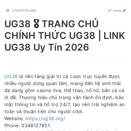
4 MONTHS AGO
67 views
UG38 🎖 TRANG CHỦ
CHÍNH THỨC UG38 | LINK
UG38 Uy Tín 2026
UG38
là nền tảng giải trí cá cược trực tuyến được
nhiều người dùng quan tâm, mang đến hệ sinh thái
đa dạng gồm casino live, thể thao, nổ hũ, bắn cá và
lô đề. Thương hiệu chú trọng vận hành ổn định, bảo
mật thông tin và hỗ trợ 24/7, tạo nên trải nghiệm an
toàn và thuận tiện cho người chơi.
Website:
https://ug38.org/
Phone: 0348127851