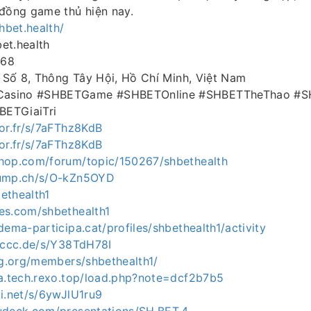
 đồng game thủ hiện nay.
shbet.health/
et.health
668
. Số 8, Thông Tây Hội, Hồ Chí Minh, Việt Nam
asino #SHBETGame #SHBETOnline #SHBETTheThao #S
ETGiaiTri
or.fr/s/7aFThz8KdB
or.fr/s/7aFThz8KdB
hop.com/forum/topic/150267/shbethealth
dump.ch/s/O-kZn5OYD
bethealth1
es.com/shbethealth1
dema-participa.cat/profiles/shbethealth1/activity
n.ccc.de/s/Y38TdH78I
ng.org/members/shbethealth1/
ka.tech.rexo.top/load.php?note=dcf2b7b5
i.net/s/6ywJlU1ru9