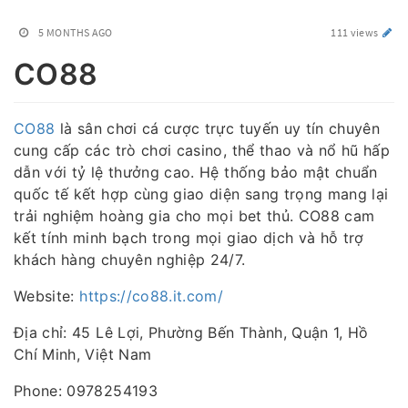
5 MONTHS AGO
111 views
CO88
CO88
là sân chơi cá cược trực tuyến uy tín chuyên
cung cấp các trò chơi casino, thể thao và nổ hũ hấp
dẫn với tỷ lệ thưởng cao. Hệ thống bảo mật chuẩn
quốc tế kết hợp cùng giao diện sang trọng mang lại
trải nghiệm hoàng gia cho mọi bet thủ. CO88 cam
kết tính minh bạch trong mọi giao dịch và hỗ trợ
khách hàng chuyên nghiệp 24/7.
Website:
https://co88.it.com/
Địa chỉ: 45 Lê Lợi, Phường Bến Thành, Quận 1, Hồ
Chí Minh, Việt Nam
Phone: 0978254193