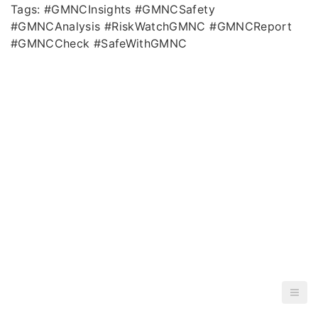
Tags: #GMNCInsights #GMNCSafety
#GMNCAnalysis #RiskWatchGMNC #GMNCReport
#GMNCCheck #SafeWithGMNC