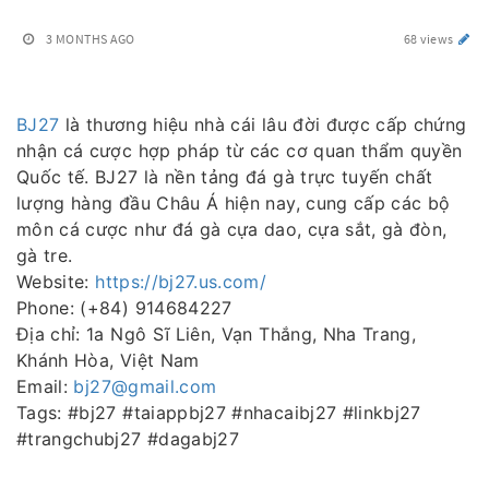
3 MONTHS AGO
68 views
BJ27
là thương hiệu nhà cái lâu đời được cấp chứng
nhận cá cược hợp pháp từ các cơ quan thẩm quyền
Quốc tế. BJ27 là nền tảng đá gà trực tuyến chất
lượng hàng đầu Châu Á hiện nay, cung cấp các bộ
môn cá cược như đá gà cựa dao, cựa sắt, gà đòn,
gà tre.
Website:
https://bj27.us.com/
Phone: (+84) 914684227
Địa chỉ: 1a Ngô Sĩ Liên, Vạn Thắng, Nha Trang,
Khánh Hòa, Việt Nam
Email:
bj27@gmail.com
Tags: #bj27 #taiappbj27 #nhacaibj27 #linkbj27
#trangchubj27 #dagabj27