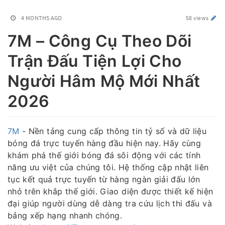
4 MONTHS AGO
58 views
7M – Công Cụ Theo Dõi
Trận Đấu Tiện Lợi Cho
Người Hâm Mộ Mới Nhất
2026
7M
- Nền tảng cung cấp thông tin tỷ số và dữ liệu
bóng đá trực tuyến hàng đầu hiện nay. Hãy cùng
khám phá thế giới bóng đá sôi động với các tính
năng ưu việt của chúng tôi. Hệ thống cập nhật liên
tục kết quả trực tuyến từ hàng ngàn giải đấu lớn
nhỏ trên khắp thế giới. Giao diện được thiết kế hiện
đại giúp người dùng dễ dàng tra cứu lịch thi đấu và
bảng xếp hạng nhanh chóng.