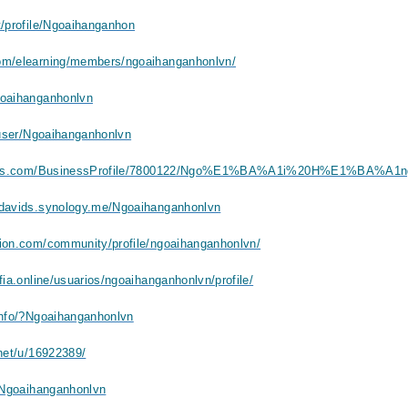
t/profile/Ngoaihanganhon
om/elearning/members/ngoaihanganhonlvn/
goaihanganhonlvn
a/user/Ngoaihanganhonlvn
siness.com/BusinessProfile/7800122/Ngo%E1%BA%A1i%20H%E1%BA%A1
ydavids.synology.me/Ngoaihanganhonlvn
tion.com/community/profile/ngoaihanganhonlvn/
fia.online/usuarios/ngoaihanganhonlvn/profile/
.info/?Ngoaihanganhonlvn
.net/u/16922389/
o/Ngoaihanganhonlvn