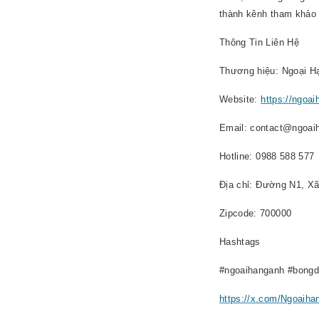
thành kênh tham khảo 
Thông Tin Liên Hệ
Thương hiệu: Ngoại H
Website:
https://ngoai
Email: contact@ngoai
Hotline: 0988 588 577
Địa chỉ: Đường N1, X
Zipcode: 700000
Hashtags
#ngoaihanganh #bongd
https://x.com/Ngoaih