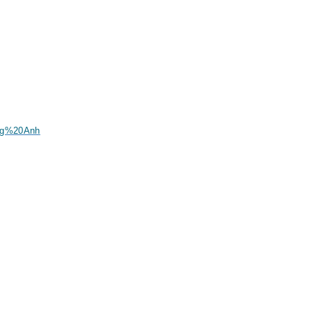
ng%20Anh