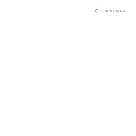
3 MONTHS AGO