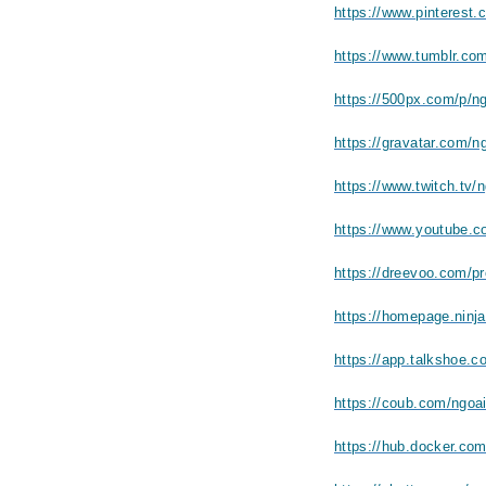
https://www.pinterest
https://www.tumblr.co
https://500px.com/p/n
https://gravatar.com/
https://www.twitch.tv
https://www.youtube.
https://dreevoo.com/p
https://homepage.ninj
https://app.talkshoe.
https://coub.com/ngoa
https://hub.docker.co