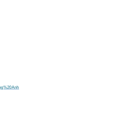
1ng%20Anh