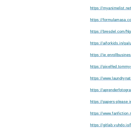
https://myanimelist.ne
https://formulamasa.c
https://bresdel.com/N
https://aiforkids.in/q
https://ie.enrollbu
https://pixelfed.tomm
https://www.laundryna
https://aprenderfotogra
https://papers-please
https://www.fanfiction
https://gitlab.vuhdo.i