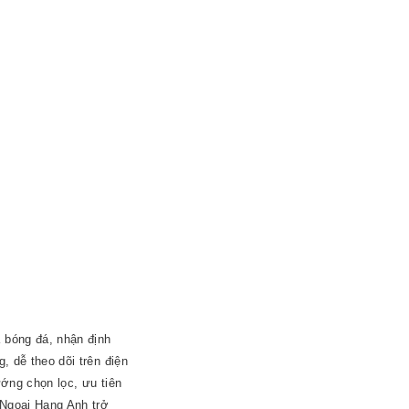
 bóng đá, nhận định
, dễ theo dõi trên điện
ướng chọn lọc, ưu tiên
 Ngoại Hạng Anh trở