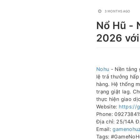
3 MONTHS AGO
Nổ Hũ - 
2026 với
Nohu
- Nền tảng g
lệ trả thưởng hấ
hàng. Hệ thống m
trạng giật lag. C
thực hiện giao dịc
Website:
https:/
Phone: 09273841
Địa chỉ: 25/14A Đ
Email:
gamenohu
Tags: #GameNoH