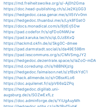
https://md.freiheitswolke.org/s/-Aj0h2Gma
https://doc.head-publishing.ch/s/Je2KijGG3
https://hedgedoc.casa.genar.me/s/lI5tVv0nn
https://hedgedoc.thuanbui.me/s/Lyk8fGatO
https://docs.monadical.com/s/9jtErj5Dw
https://pad.codefor.fr/s/qFDo0NWUw
https://pad.karuka.tech/s/qL0Jz8XxQ
https://hackmd.okfn.de/s/Skg0C-dmee
https://pad.darmstadt.social/s/da49E59Bm
https://pad.lescommuns.org/s/CMVSmgJY2
https://hedgedoc.dezentrale.space/s/IaZoO-mDA
https://md.coredump.ch/s/h8BNXjzIg
https://hedgedoc.faimaison.net/s/zfBzkYdC1
https://hack.allmende.io/s/rOBsxKLo6
https://doc.aquilenet.fr/s/pV66sQZPq
https://hedgedoc.digillab.uni-
augsburg.de/s/SOZwExfLz
https://doc.adminforge.de/s/YiUgAuyMh
https://hedgedoc.sdbs.cz/s/N1BxfSybK