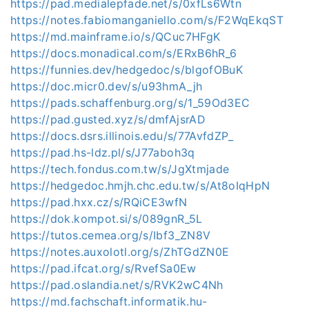
https://pad.medialepfade.net/s/0xfLs6Wtn
https://notes.fabiomanganiello.com/s/F2WqEkqST
https://md.mainframe.io/s/QCuc7HFgK
https://docs.monadical.com/s/ERxB6hR_6
https://funnies.dev/hedgedoc/s/blgofOBuK
https://doc.micr0.dev/s/u93hmA_jh
https://pads.schaffenburg.org/s/1_59Od3EC
https://pad.gusted.xyz/s/dmfAjsrAD
https://docs.dsrs.illinois.edu/s/77AvfdZP_
https://pad.hs-ldz.pl/s/J77aboh3q
https://tech.fondus.com.tw/s/JgXtmjade
https://hedgedoc.hmjh.chc.edu.tw/s/At8oIqHpN
https://pad.hxx.cz/s/RQiCE3wfN
https://dok.kompot.si/s/089gnR_5L
https://tutos.cemea.org/s/Ibf3_ZN8V
https://notes.auxolotl.org/s/ZhTGdZN0E
https://pad.ifcat.org/s/RvefSa0Ew
https://pad.oslandia.net/s/RVK2wC4Nh
https://md.fachschaft.informatik.hu-