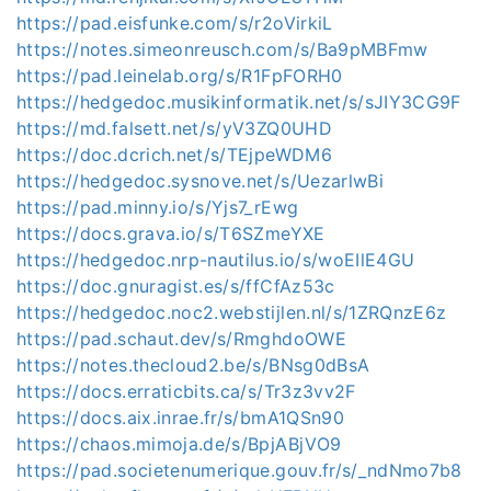
https://pad.eisfunke.com/s/r2oVirkiL
https://notes.simeonreusch.com/s/Ba9pMBFmw
https://pad.leinelab.org/s/R1FpFORH0
https://hedgedoc.musikinformatik.net/s/sJIY3CG9F
https://md.falsett.net/s/yV3ZQ0UHD
https://doc.dcrich.net/s/TEjpeWDM6
https://hedgedoc.sysnove.net/s/UezarlwBi
https://pad.minny.io/s/Yjs7_rEwg
https://docs.grava.io/s/T6SZmeYXE
https://hedgedoc.nrp-nautilus.io/s/woEIlE4GU
https://doc.gnuragist.es/s/ffCfAz53c
https://hedgedoc.noc2.webstijlen.nl/s/1ZRQnzE6z
https://pad.schaut.dev/s/RmghdoOWE
https://notes.thecloud2.be/s/BNsg0dBsA
https://docs.erraticbits.ca/s/Tr3z3vv2F
https://docs.aix.inrae.fr/s/bmA1QSn90
https://chaos.mimoja.de/s/BpjABjVO9
https://pad.societenumerique.gouv.fr/s/_ndNmo7b8