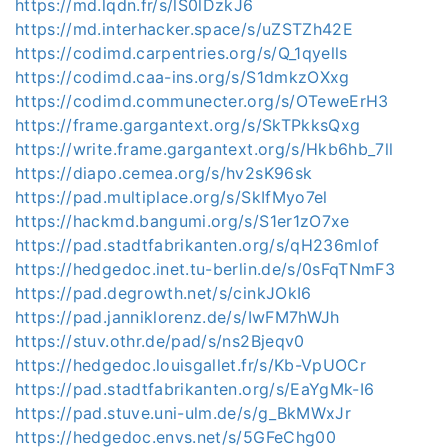
https://md.lqdn.fr/s/lS0lDzkJ6
https://md.interhacker.space/s/uZSTZh42E
https://codimd.carpentries.org/s/Q_1qyells
https://codimd.caa-ins.org/s/S1dmkzOXxg
https://codimd.communecter.org/s/OTeweErH3
https://frame.gargantext.org/s/SkTPkksQxg
https://write.frame.gargantext.org/s/Hkb6hb_7ll
https://diapo.cemea.org/s/hv2sK96sk
https://pad.multiplace.org/s/SkIfMyo7el
https://hackmd.bangumi.org/s/S1er1zO7xe
https://pad.stadtfabrikanten.org/s/qH236mlof
https://hedgedoc.inet.tu-berlin.de/s/0sFqTNmF3
https://pad.degrowth.net/s/cinkJOkI6
https://pad.janniklorenz.de/s/IwFM7hWJh
https://stuv.othr.de/pad/s/ns2Bjeqv0
https://hedgedoc.louisgallet.fr/s/Kb-VpUOCr
https://pad.stadtfabrikanten.org/s/EaYgMk-I6
https://pad.stuve.uni-ulm.de/s/g_BkMWxJr
https://hedgedoc.envs.net/s/5GFeChg00