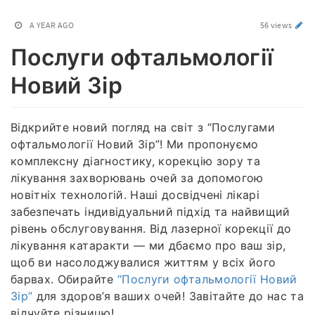
A YEAR AGO
56 views
Послуги офтальмології
Новий Зір
Відкрийте новий погляд на світ з “Послугами
офтальмології Новий Зір”! Ми пропонуємо
комплексну діагностику, корекцію зору та
лікування захворювань очей за допомогою
новітніх технологій. Наші досвідчені лікарі
забезпечать індивідуальний підхід та найвищий
рівень обслуговування. Від лазерної корекції до
лікування катаракти — ми дбаємо про ваш зір,
щоб ви насолоджувалися життям у всіх його
барвах. Обирайте
“Послуги офтальмології Новий
Зір”
для здоров’я ваших очей! Завітайте до нас та
відчуйте різницю!