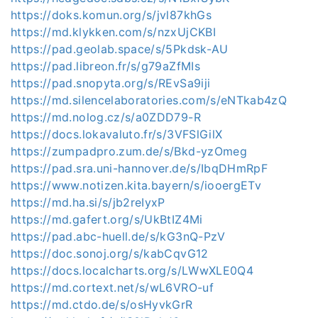
https://doks.komun.org/s/jvl87khGs
https://md.klykken.com/s/nzxUjCKBI
https://pad.geolab.space/s/5Pkdsk-AU
https://pad.libreon.fr/s/g79aZfMIs
https://pad.snopyta.org/s/REvSa9iji
https://md.silencelaboratories.com/s/eNTkab4zQ
https://md.nolog.cz/s/a0ZDD79-R
https://docs.lokavaluto.fr/s/3VFSlGilX
https://zumpadpro.zum.de/s/Bkd-yzOmeg
https://pad.sra.uni-hannover.de/s/IbqDHmRpF
https://www.notizen.kita.bayern/s/iooergETv
https://md.ha.si/s/jb2reIyxP
https://md.gafert.org/s/UkBtIZ4Mi
https://pad.abc-huell.de/s/kG3nQ-PzV
https://doc.sonoj.org/s/kabCqvG12
https://docs.localcharts.org/s/LWwXLE0Q4
https://md.cortext.net/s/wL6VRO-uf
https://md.ctdo.de/s/osHyvkGrR