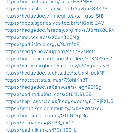
https://md.roflcopter.fr/s/qd-HFPNHy
https://docs.stephtransition.fr/s/vboFS3SPY
https://hedgedoc.ctf.mcgill.ca/s/--gse_StB
https://docs.sgoncalves.tec.br/s/iQplcl24V
https://hedgedoc.faraday.org.mx/s/JBnhX8URv
https://md.ccc.ac/s/X3xn8p0Ng
https://pad.isimip.org/s/9JrnfzF_r
https://hedge.novalug.org/s/n2B2sRcIr
https://md.informatik.uni-ulm.de/s/-0KN72es2
https://notes.mrghostlyorb.dev/s/ZVgoojJvH
https://hedgedoc.kuchta.dev/s/UnN_pok1F
https://notes.status.im/s/7XohlKh3T
https://hedgedoc.sa6anw.se/s/_egn93fSg
https://codimd.pirati.cz/s/St81N9k69
https://hep.lancs.ac.uk/hedgedoc/s/9_TRjFXU5
https://input.scs.community/s/kBAWiNZcA
https://md.cccgoe.de/s/0TLNDgt9c
https://z-srv.de/s/j8ZB8_mO7
https://pad.nik.mx/s/PCrfI3C_L