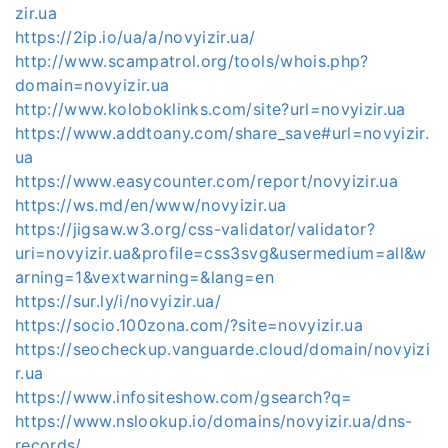
zir.ua
https://2ip.io/ua/a/novyizir.ua/
http://www.scampatrol.org/tools/whois.php?
domain=novyizir.ua
http://www.koloboklinks.com/site?url=novyizir.ua
https://www.addtoany.com/share_save#url=novyizir.
ua
https://www.easycounter.com/report/novyizir.ua
https://ws.md/en/www/novyizir.ua
https://jigsaw.w3.org/css-validator/validator?
uri=novyizir.ua&profile=css3svg&usermedium=all&w
arning=1&vextwarning=&lang=en
https://sur.ly/i/novyizir.ua/
https://socio.100zona.com/?site=novyizir.ua
https://seocheckup.vanguarde.cloud/domain/novyizi
r.ua
https://www.infositeshow.com/gsearch?q=
https://www.nslookup.io/domains/novyizir.ua/dns-
records/