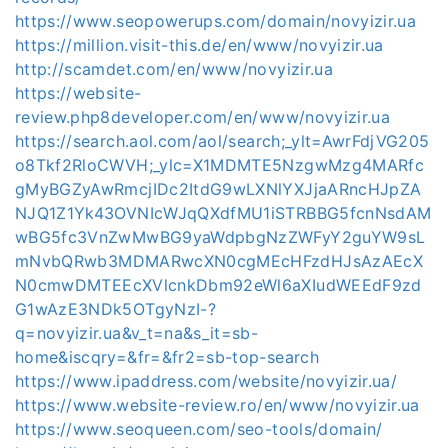
https://www.seopowerups.com/domain/novyizir.ua
https://million.visit-this.de/en/www/novyizir.ua
http://scamdet.com/en/www/novyizir.ua
https://website-
review.php8developer.com/en/www/novyizir.ua
https://search.aol.com/aol/search;_ylt=AwrFdjVG205
o8Tkf2RloCWVH;_ylc=X1MDMTE5NzgwMzg4MARfc
gMyBGZyAwRmcjIDc2ItdG9wLXNlYXJjaARncHJpZA
NJQ1Z1Yk43OVNIcWJqQXdfMU1iSTRBBG5fcnNsdAM
wBG5fc3VnZwMwBG9yaWdpbgNzZWFyY2guYW9sL
mNvbQRwb3MDMARwcXN0cgMEcHFzdHJsAzAEcX
N0cmwDMTEEcXVlcnkDbm92eWl6aXIudWEEdF9zd
G1wAzE3NDk5OTgyNzI-?
q=novyizir.ua&v_t=na&s_it=sb-
home&iscqry=&fr=&fr2=sb-top-search
https://www.ipaddress.com/website/novyizir.ua/
https://www.website-review.ro/en/www/novyizir.ua
https://www.seoqueen.com/seo-tools/domain/