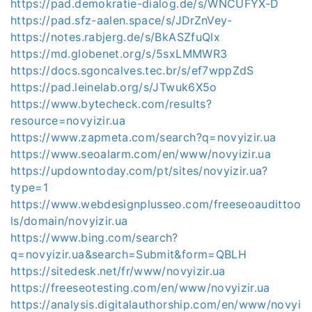
https://pad.demokratie-dialog.de/s/WNCUFYX-D
https://pad.sfz-aalen.space/s/JDrZnVey-
https://notes.rabjerg.de/s/BkASZfuQlx
https://md.globenet.org/s/5sxLMMWR3
https://docs.sgoncalves.tec.br/s/ef7wppZdS
https://pad.leinelab.org/s/JTwuk6X5o
https://www.bytecheck.com/results?
resource=novyizir.ua
https://www.zapmeta.com/search?q=novyizir.ua
https://www.seoalarm.com/en/www/novyizir.ua
https://updowntoday.com/pt/sites/novyizir.ua?
type=1
https://www.webdesignplusseo.com/freeseoaudittoo
ls/domain/novyizir.ua
https://www.bing.com/search?
q=novyizir.ua&search=Submit&form=QBLH
https://sitedesk.net/fr/www/novyizir.ua
https://freeseotesting.com/en/www/novyizir.ua
https://analysis.digitalauthorship.com/en/www/novyi