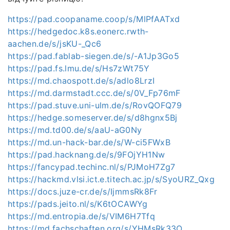
https://pad.coopaname.coop/s/MlPfAATxd
https://hedgedoc.k8s.eonerc.rwth-
aachen.de/s/jsKU-_Qc6
https://pad.fablab-siegen.de/s/-A1Jp3Go5
https://pad.fs.lmu.de/s/Hs7zWt75Y
https://md.chaospott.de/s/adlo8LrzI
https://md.darmstadt.ccc.de/s/0V_Fp76mF
https://pad.stuve.uni-ulm.de/s/RovQOFQ79
https://hedge.someserver.de/s/d8hgnx5Bj
https://md.td00.de/s/aaU-aG0Ny
https://md.un-hack-bar.de/s/W-ci5FWxB
https://pad.hacknang.de/s/9FOjYH1Nw
https://fancypad.techinc.nl/s/PJMoH7Zg7
https://hackmd.vlsi.ict.e.titech.ac.jp/s/SyoURZ_Qxg
https://docs.juze-cr.de/s/IjmmsRk8Fr
https://pads.jeito.nl/s/K6tOCAWYg
https://md.entropia.de/s/VIM6H7Tfq
https://md.fachschaften.org/s/YHMsRk33O