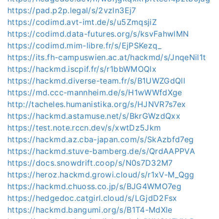
https://pad.p2p.legal/s/2vzln3Ej7
https://codimd.avt-imt.de/s/u5ZmqsjiZ
https://codimd.data-futures.org/s/ksvFahwlMN
https://codimd.mim-libre.fr/s/EjPSKezq_
https://its.fh-campuswien.ac.at/hackmd/s/JnqeNil1t
https://hackmd.iscpif.fr/s/r1bbWMOQlx
https://hackmd.diverse-team.fr/s/B1UWZGdQll
https://md.ccc-mannheim.de/s/H1wWWfdXge
http://tacheles.humanistika.org/s/HJNVR7s7ex
https://hackmd.astamuse.net/s/BkrGWzdQxx
https://test.note.rccn.dev/s/xwtDz5Jkm
https://hackmd.az.cba-japan.com/s/SkAzbfd7eg
https://hackmd.stuve-bamberg.de/s/QrdAAPPVA
https://docs.snowdrift.coop/s/N0s7D32M7
https://heroz.hackmd.growi.cloud/s/r1xV-M_Qgg
https://hackmd.chuoss.co.jp/s/BJG4WMO7eg
https://hedgedoc.catgirl.cloud/s/LGjdD2Fsx
https://hackmd.bangumi.org/s/B1T4-MdXle