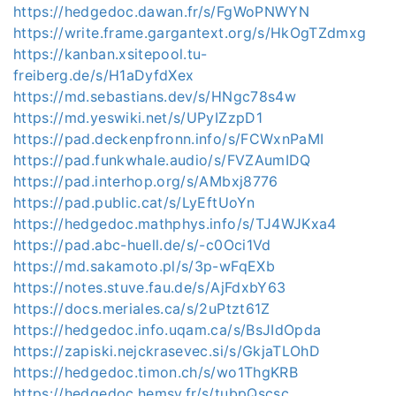
https://hedgedoc.dawan.fr/s/FgWoPNWYN
https://write.frame.gargantext.org/s/HkOgTZdmxg
https://kanban.xsitepool.tu-
freiberg.de/s/H1aDyfdXex
https://md.sebastians.dev/s/HNgc78s4w
https://md.yeswiki.net/s/UPyIZzpD1
https://pad.deckenpfronn.info/s/FCWxnPaMI
https://pad.funkwhale.audio/s/FVZAumIDQ
https://pad.interhop.org/s/AMbxj8776
https://pad.public.cat/s/LyEftUoYn
https://hedgedoc.mathphys.info/s/TJ4WJKxa4
https://pad.abc-huell.de/s/-c0Oci1Vd
https://md.sakamoto.pl/s/3p-wFqEXb
https://notes.stuve.fau.de/s/AjFdxbY63
https://docs.meriales.ca/s/2uPtzt61Z
https://hedgedoc.info.uqam.ca/s/BsJIdOpda
https://zapiski.nejckrasevec.si/s/GkjaTLOhD
https://hedgedoc.timon.ch/s/wo1ThgKRB
https://hedgedoc.hemsy.fr/s/tubpQscsc