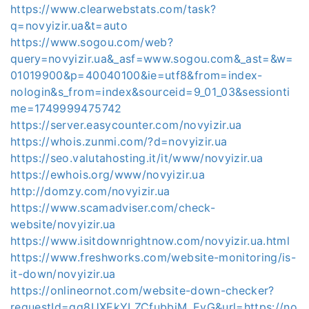
https://www.clearwebstats.com/task?
q=novyizir.ua&t=auto
https://www.sogou.com/web?
query=novyizir.ua&_asf=www.sogou.com&_ast=&w=
01019900&p=40040100&ie=utf8&from=index-
nologin&s_from=index&sourceid=9_01_03&sessionti
me=1749999475742
https://server.easycounter.com/novyizir.ua
https://whois.zunmi.com/?d=novyizir.ua
https://seo.valutahosting.it/it/www/novyizir.ua
https://ewhois.org/www/novyizir.ua
http://domzy.com/novyizir.ua
https://www.scamadviser.com/check-
website/novyizir.ua
https://www.isitdownrightnow.com/novyizir.ua.html
https://www.freshworks.com/website-monitoring/is-
it-down/novyizir.ua
https://onlineornot.com/website-down-checker?
requestId=qg8UXEkYLZCfubbiM_EvG&url=https://no