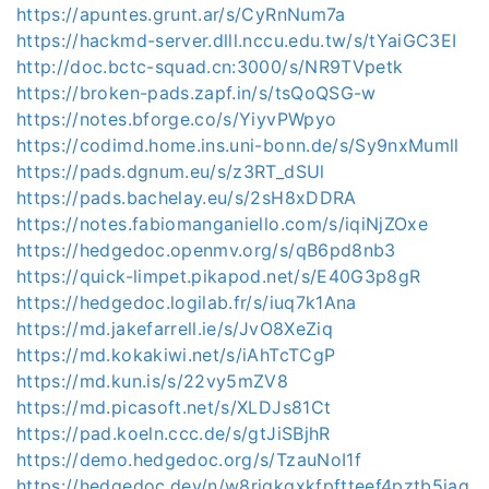
https://apuntes.grunt.ar/s/CyRnNum7a
https://hackmd-server.dlll.nccu.edu.tw/s/tYaiGC3EI
http://doc.bctc-squad.cn:3000/s/NR9TVpetk
https://broken-pads.zapf.in/s/tsQoQSG-w
https://notes.bforge.co/s/YiyvPWpyo
https://codimd.home.ins.uni-bonn.de/s/Sy9nxMumll
https://pads.dgnum.eu/s/z3RT_dSUl
https://pads.bachelay.eu/s/2sH8xDDRA
https://notes.fabiomanganiello.com/s/iqiNjZOxe
https://hedgedoc.openmv.org/s/qB6pd8nb3
https://quick-limpet.pikapod.net/s/E40G3p8gR
https://hedgedoc.logilab.fr/s/iuq7k1Ana
https://md.jakefarrell.ie/s/JvO8XeZiq
https://md.kokakiwi.net/s/iAhTcTCgP
https://md.kun.is/s/22vy5mZV8
https://md.picasoft.net/s/XLDJs81Ct
https://pad.koeln.ccc.de/s/gtJiSBjhR
https://demo.hedgedoc.org/s/TzauNoI1f
https://hedgedoc.dev/n/w8rjgkqxkfpftteef4pztb5jag