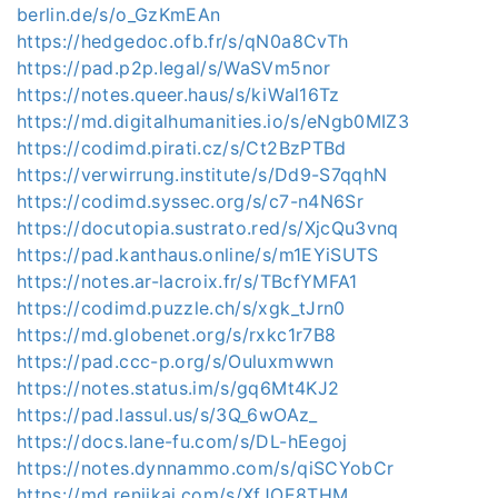
berlin.de/s/o_GzKmEAn
https://hedgedoc.ofb.fr/s/qN0a8CvTh
https://pad.p2p.legal/s/WaSVm5nor
https://notes.queer.haus/s/kiWal16Tz
https://md.digitalhumanities.io/s/eNgb0MIZ3
https://codimd.pirati.cz/s/Ct2BzPTBd
https://verwirrung.institute/s/Dd9-S7qqhN
https://codimd.syssec.org/s/c7-n4N6Sr
https://docutopia.sustrato.red/s/XjcQu3vnq
https://pad.kanthaus.online/s/m1EYiSUTS
https://notes.ar-lacroix.fr/s/TBcfYMFA1
https://codimd.puzzle.ch/s/xgk_tJrn0
https://md.globenet.org/s/rxkc1r7B8
https://pad.ccc-p.org/s/Ouluxmwwn
https://notes.status.im/s/gq6Mt4KJ2
https://pad.lassul.us/s/3Q_6wOAz_
https://docs.lane-fu.com/s/DL-hEegoj
https://notes.dynnammo.com/s/qiSCYobCr
https://md.renjikai.com/s/XfJOE8THM