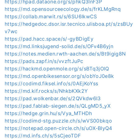
https://hpad.dataone.org/s/phkQ3InF3P
https://md.opensourceecology.de/s/frKLMgRnq
https://collab.marwit.rs/s/6SU6IkwCS
https://hedgedoc.dsor.isr.tecnico.ulisboa.pt/s/zsBUy
v7wc
https://pad.hacc.space/s/-gyBDigEy
https://md.linksjugend-solid.de/s/OFv4B6yjn
https://notes.medien.rwth-aachen.de/s/Bt9igig8N
https://pads.zapf.in/s/vvzftJuPc
https://hackmd.openmole.org/s/sBTq3jOlQ
https://md.openbikesensor.org/s/obYoJ0e8k
https://codimd.fiksel.info/s/0AEjKoYss
https://md.kif.rocks/s/NhkbKXk2Y
https://pad.wolkenbar.de/s/2QVkdw6I3
https://pad.fablab-siegen.de/s/QLgMD5_yX
https://hedge.grin.hu/s/Vya_MTHDh
https://codimd-stg.puzzle.ch/s/wVS00bkqo
https://notepad.open-circle.ch/s/uOX-BIyQ4
https://md.infs.ch/s/5sCjeoTDF