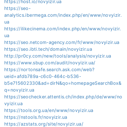
https://host.io/novyizir.ua
https://seo-
analytics.ibermega.com/index.php/en/www/novyizir.
ua
https://ilikecinema.com/index.php/en/www/novyizir.
ua
https://seo.netcom-agency.com/fr/www/novyizir.ua
https://seo.ibti.tech/domain/novyizir.ua
http://pr0cy.com/new/tools/analysis/novyizir.ua
https://www.sbup.com/audit/novyizir.ua/
https://nortonsafe.search.ask.com/web?
ueid=afdb789a-c6c0-464c-b536-
b5e715602330&ad=dirN&qo=homepageSearchBox&
q=novyizir.ua
https://seochecker.attentis.ch/index.php/de/www/no
vyizir.ua
https://tools.org.ua/en/www/novyizir.ua
https://nstools.fr/novyizir.ua
https://azstats.org/site/novyizir.ua/