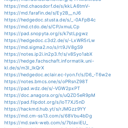
https://md.chaosdorf.de/s/kkLA6tmV-
https://md.farafin.de/s/Ey2B__nJ6
https://hedgedoc.stusta.de/s/_-0AFpB4c
https://md.ctdo.de/s/CPJxmuLCp
https://pad.snopyta.org/s/k7stLpgwz
https://hedgedoc.c3d2.de/s/-LxWR5rLw
https://md.sigma2.no/s/rt9JV8gS9
https://notes.ip2i.in2p3.fr/s/v8Syo1abX
https://hedge.fachschaft.informatik.uni-
kl.de/s/m3I_IkQrX
https://hedgedoc.eclair.ec-lyon.fr/s/D6_-T6w2e
https://notes.bmcs.one/s/oPRsnZ98T
https://pad.wdz.de/s/-VGW2pxPT
https://doc.anagora.org/s/uQZD5eR9pM
https://pad.flipdot.org/s/loT7XJ5nD
https://hackmd.hub.yt/s/rJMGzz9YY
https://md.cm-ss13.com/s/68Vbu4bDg
https://md.swk-web.com/s/7bIaviEU_