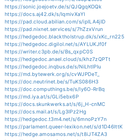
https://sonic.joejoetv.de/s/QJQgqKOQk
https://docs.aj42.dk/s/IqmivXaYI
https://pad.cloud.abilian.com/s/iplLA4jID
https://pad.nixnet.services/s/7hZzxVrun
https://hedgedoc.blacktholstrup.dk/s/xKc_rn225
https://hedgedoc.digilol.net/s/AYLUKJf0f
https://writer.c3pb.de/s/Bs_qxpC0S
https://hedgedoc.anael.cloud/s/khz7zQPTt
https://hedgedoc.inqbus.de/s/NiLhtlPIu
https://md.bytewerk.org/s/cvWJPDeT_
https://doc.neutrinet.be/s/TuKS086H3
https://doc.computhings.be/s/ly6O-RrBq
https://md.iya.at/s/GLi5ebx6P
https://docs.skunkwerks.at/s/6j_H-cnMC
https://docs.mail.at/s/Lg3lPz2Hg
https://hedgedoc.t3m4.net/s/6mnoPzY7n
https://parlament.queer-lexikon.net/s/d1D46lttK
https://hedge.amosamos.net/s/t8iJT4ZA3