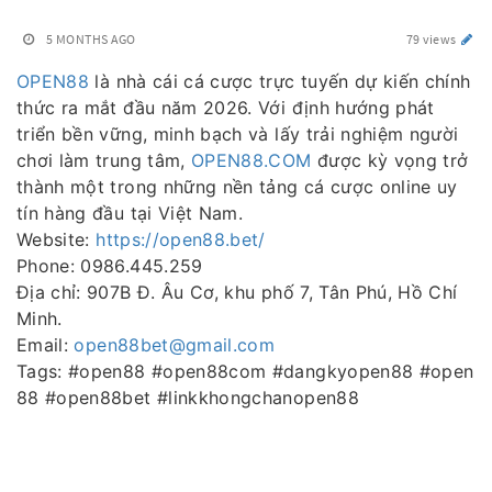
5 MONTHS AGO
79 views
OPEN88
là nhà cái cá cược trực tuyến dự kiến chính
thức ra mắt đầu năm 2026. Với định hướng phát
triển bền vững, minh bạch và lấy trải nghiệm người
chơi làm trung tâm,
OPEN88.COM
được kỳ vọng trở
thành một trong những nền tảng cá cược online uy
tín hàng đầu tại Việt Nam.
Website:
https://open88.bet/
Phone: 0986.445.259
Địa chỉ: 907B Đ. Âu Cơ, khu phố 7, Tân Phú, Hồ Chí
Minh.
Email:
open88bet@gmail.com
Tags: #open88 #open88com #dangkyopen88 #open
88 #open88bet #linkkhongchanopen88