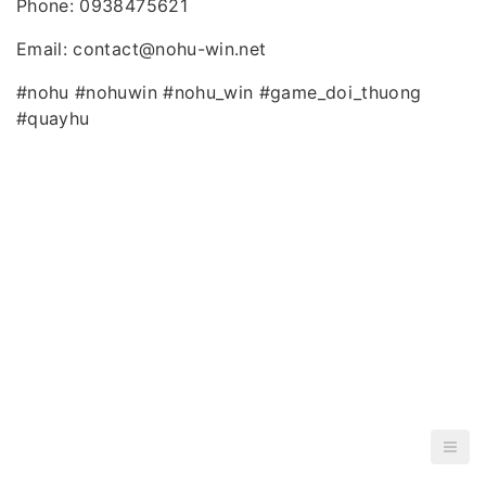
Phone: 0938475621
Email: contact@nohu-win.net
#nohu #nohuwin #nohu_win #game_doi_thuong
#quayhu