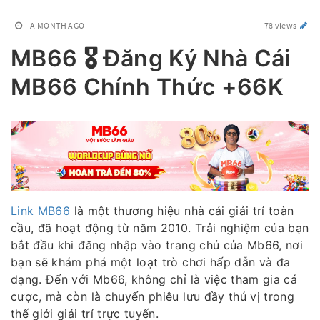
A MONTH AGO
78 views
MB66 🎖️ Đăng Ký Nhà Cái
MB66 Chính Thức +66K
Link MB66
là một thương hiệu nhà cái giải trí toàn
cầu, đã hoạt động từ năm 2010. Trải nghiệm của bạn
bắt đầu khi đăng nhập vào trang chủ của Mb66, nơi
bạn sẽ khám phá một loạt trò chơi hấp dẫn và đa
dạng. Đến với Mb66, không chỉ là việc tham gia cá
cược, mà còn là chuyến phiêu lưu đầy thú vị trong
thế giới giải trí trực tuyến.