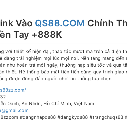
Link Vào
QS88.COM
Chính T
iền Tay +888K
 với thiết kế hiện đại, thao tác mượt mà trên cả điện t
dễ dàng trải nghiệm mọi lúc mọi nơi. Nền tảng mang đến
dẫn như hoàn trả mỗi ngày, thưởng nạp siêu tốc và quà t
ân thiết. Hệ thống bảo mật tiên tiến cùng quy trình giao
àng được đông đảo người chơi tin tưởng lựa chọn.
qs88zz.com/
332
yễn Oanh, An Nhơn, Hồ Chí Minh, Việt Nam
m@gmail.com
88zzcom #dangnhapqs88 #dangkyqs88 #trangchuqs88 