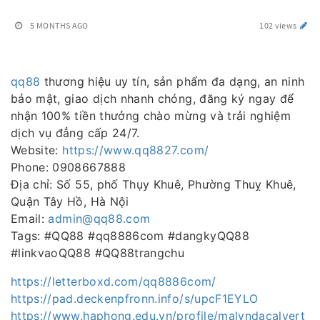
5 MONTHS AGO
102 views
qq88
thương hiệu uy tín, sản phẩm đa dạng, an ninh
bảo mật, giao dịch nhanh chóng, đăng ký ngay để
nhận 100% tiền thưởng chào mừng và trải nghiệm
dịch vụ đẳng cấp 24/7.
Website:
https://www.qq8827.com/
Phone: 0908667888
Địa chỉ: Số 55, phố Thụy Khuê, Phường Thuỵ Khuê,
Quận Tây Hồ, Hà Nội
Email:
admin@qq88.com
Tags: #QQ88 #qq8886com #dangkyQQ88
#linkvaoQQ88 #QQ88trangchu
https://letterboxd.com/qq8886com/
https://pad.deckenpfronn.info/s/upcF1EYLO
https://www.haphong.edu.vn/profile/malyndacalvert