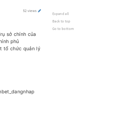
52 views
Expand all
Back to top
Go to bottom
rụ sở chính của
hính phủ
t tổ chức quản lý
shbet_dangnhap