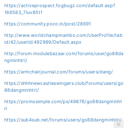
https://activeprospect.fogbugz.com/default.asp?
166583_7luv85t1
https://community.poco.in/post/28691
http://www.worldchampmambo.com/UserProfile/tab
id/42/userId/492989/Default.aspx
http://forum.modulebazaar.com/forums/user/go88da
ngminhtri/
https://armchairjournal.com/forums/users/dang/
https://shhhnewcastleswingers.club/forums/users/go
88dangminhtri/
https://promosimple.com/ps/49876/go88dangminht
ri
https://sub4sub.net/forums/users/go88dangminhtri/