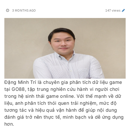
3 MONTHS AGO
147 views
Đặng Minh Trí là chuyên gia phân tích dữ liệu game
tại GO88, tập trung nghiên cứu hành vi người chơi
trong hệ sinh thái game online. Với thế mạnh về dữ
liệu, anh phân tích thói quen trải nghiệm, mức độ
tương tác và hiệu quả vận hành để giúp nội dung
đánh giá trở nên thực tế, minh bạch và dễ ứng dụng
hơn.