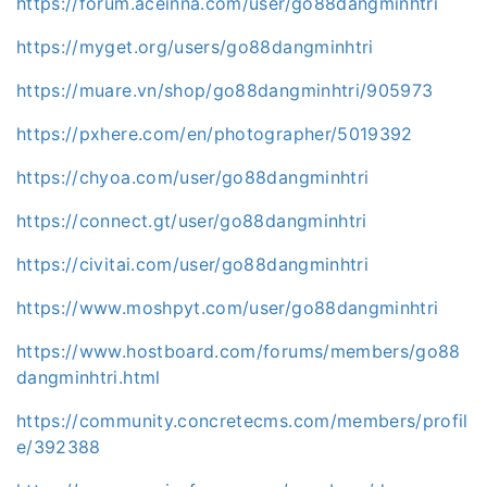
https://forum.aceinna.com/user/go88dangminhtri
https://myget.org/users/go88dangminhtri
https://muare.vn/shop/go88dangminhtri/905973
https://pxhere.com/en/photographer/5019392
https://chyoa.com/user/go88dangminhtri
https://connect.gt/user/go88dangminhtri
https://civitai.com/user/go88dangminhtri
https://www.moshpyt.com/user/go88dangminhtri
https://www.hostboard.com/forums/members/go88
dangminhtri.html
https://community.concretecms.com/members/profil
e/392388