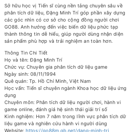
Sở hữu học vị Tiến sĩ cùng nền tảng chuyên sâu về
phân tích dữ liệu, Đặng Minh Trí góp phần xây dựng
các góc nhìn có cơ sở cho cộng đồng người chơi
GO88. Anh hướng đến việc biến dữ liệu phức tạp
thành thông tin dễ hiểu, giúp người dùng nhận diện
sản phẩm phù hợp và trải nghiệm an toàn hơn.
Thông Tin Chi Tiết
Họ và tên: Đặng Minh Trí
Chức vụ: Chuyên gia phân tích dữ liệu game
Ngày sinh: 08/11/1994
Quê quán: Tp. Hồ Chí Minh, Việt Nam
Học vấn: Tiến sĩ chuyên ngành Khoa học dữ liệu ứng
dụng
Chuyên môn: Phân tích dữ liệu người chơi, hành vi
game online, đánh giá hệ sinh thái giải trí số
Kinh nghiệm: Hơn 7 năm trong lĩnh vực phân tích dữ
liệu game và nghiên cứu hành vi người dùng
Website:
https://go88m.gb.net/dang-minh-tri