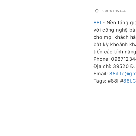
3 MONTHS AGO
88I
- Nền tảng gi
với công nghệ bảo
cho mọi khách hà
bất kỳ khoảnh khắ
tiến các tính năn
Phone: 09871234
Địa chỉ: 39520 Đ
Email:
88ilife@gm
Tags: #88I #
88I.