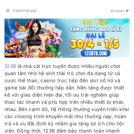
3 MONTHS AGO
40 views
123B
là nhà cái trực tuyến được nhiều người chơi
quan tâm nhờ hệ sinh thái trò chơi đa dạng từ cá
cược thể thao, casino trực tiếp đến slot nổ hũ và
game bài đổi thưởng hấp dẫn. Nền tảng được thiết
kế với giao diện hiện đại, tối ưu trải nghiệm giúp
thao tác nhanh và phù hợp trên nhiều thiết bị khác
nhau. Bên cạnh đó, hệ thống thường xuyên triển khai
các chương trình khuyến mãi như thưởng nạp, hoàn
trả và ưu đãi định kỳ nhằm gia tăng lợi ích cho hội
viên. Đồng thời, 123B đảm bảo thanh toán nhanh