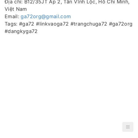
Địa chỉ: B12/35JT Ấp 2, Tân Vĩnh Lộc, Hồ Chí Minh,
Việt Nam
Email:
ga72org@gmail.com
Tags: #ga72 #linkvaoga72 #trangchuga72 #ga72org
#dangkyga72