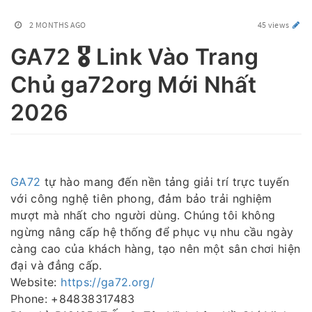
2 MONTHS AGO
45 views
GA72 🎖️ Link Vào Trang
Chủ ga72org Mới Nhất
2026
GA72
tự hào mang đến nền tảng giải trí trực tuyến
với công nghệ tiên phong, đảm bảo trải nghiệm
mượt mà nhất cho người dùng. Chúng tôi không
ngừng nâng cấp hệ thống để phục vụ nhu cầu ngày
càng cao của khách hàng, tạo nên một sân chơi hiện
đại và đẳng cấp.
Website:
https://ga72.org/
Phone: +84838317483