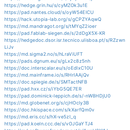
https://hedge.grin.hu/s/cyMZOk3u1E
https://pad.nantes.cloud/s/oyW54ElCU
https://hack.utopia-lab.org/s/gCPZYAqwQ
https://md.mandragot.org/s/tMYqZ2ioer
https://pad.fablab-siegen.de/s/2dDgX5X-KR
https://hedgedoc.dsor.isr.tecnico.ulisboa.pt/s/RZzwn
LiJv
https://md.sigma2.no/s/hLraViUFT
https://pads.dgnum.eu/s/gLx2c8z5nh
https://doc.interscalar.eu/s/oEdlxC10U
https://md.mainframe.io/s/RHrIAAjQv
https://doc.spiegie.de/s/SMTactNFB
https://pad.hxx.cz/s/iYbG5QE7ER
https://pad.dominick-leppich.de/s/-nW8HDjU0
https://md.globenet.org/s/cjHOcly3B
https://doc.hkispace.com/s/kXarfQm0v
https://md.eris.cc/s/hX-ve5zI_q
https://pad.koeln.ccc.de/s/vOJGaYTJ4