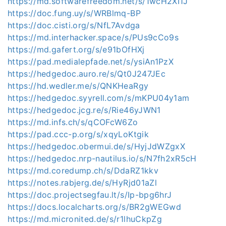
https://md.softwarefreedom.net/s/1wcH2XI1J
https://doc.fung.uy/s/WRBlmq-BP
https://doc.cisti.org/s/NfL7Avdga
https://md.interhacker.space/s/PUs9cCo9s
https://md.gafert.org/s/e91bOfHXj
https://pad.medialepfade.net/s/ysiAn1PzX
https://hedgedoc.auro.re/s/Qt0J247JEc
https://hd.wedler.me/s/QNKHeaRgy
https://hedgedoc.syyrell.com/s/mKPU04y1am
https://hedgedoc.jcg.re/s/Rie46yJWN1
https://md.infs.ch/s/qCOFcW6Zo
https://pad.ccc-p.org/s/xqyLoKtgik
https://hedgedoc.obermui.de/s/HyjJdWZgxX
https://hedgedoc.nrp-nautilus.io/s/N7fh2xR5cH
https://md.coredump.ch/s/DdaRZ1kkv
https://notes.rabjerg.de/s/HyRjd01aZl
https://doc.projectsegfau.lt/s/Ip-bpg6hrJ
https://docs.localcharts.org/s/BR2gWEGwd
https://md.micronited.de/s/r1lhuCkpZg