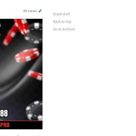
89 views
Expand all
Back to top
Go to bottom