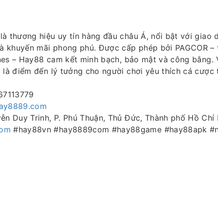
là thương hiệu uy tín hàng đầu châu Á, nổi bật với giao d
 và khuyến mãi phong phú. Được cấp phép bởi PAGCOR – 
pines – Hay88 cam kết minh bạch, bảo mật và công bằng. 
 là điểm đến lý tưởng cho người chơi yêu thích cá cược 
867113779
ay8889.com
yễn Duy Trinh, P. Phú Thuận, Thủ Đức, Thành phố Hồ Chí
com
#hay88vn #hay8889com #hay88game #hay88apk #n