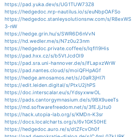
https://pad.yuka.dev/s/UG1TUW73Z8
https://hedgedoc.nrp-nautilus.io/s/euNbpOAFSo
https://hedgedoc.stanleysolutionsnw.com/s/R8exWS
3-nW
https://hedge.grin.hu/s/SWR6D6nVvN
https://hd.wedler.me/s/N7z0u23nm
https://hedgedoc.private.coffee/s/lqfI19His
https://pad.hxx.cz/s/b5VtJcdOl9
https://pad.sra.uni-hannover.de/s/IfLapxzWrW
https://pad.nantes.cloud/s/moiQFHpAGf
https://hedge.amosamos.net/s/J0aR3jHl7l
https://edit.leiden.digital/s/PtxU2jhPS
https://doc.interscalar.eu/s/YdsyxwwOL
https://pads.cantorgymnasium.de/s/9BX9ueeTs
https://md.softwarefreedom.net/s/3fEJjJtu0
https://hack.utopia-lab.org/s/KMDn-K3sr
https://docs.localcharts.org/s/6v1GK50HE
https://hedgedoc.auro.re/s/dtZFcvOh0f
https://pad.demokratie-dialog.de/s/C4mL0ZkURK