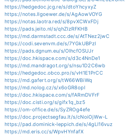
https://hedgedoc.jcg.re/s/dtoYhcyxyZ
https://notes.llgoewer.de/s/AgAowVOYG
https://notas.laotra.red/s/8pvXCWxFDj
https://pads.jeito.nl/s/qhZIzRFKHB
https://md.darmstadt.ccc.de/s/AtTNez2jwC
https://codi.sevenvm.de/s/7YGkUBPzl
https://pads.dgnum.eu/s/OlhcfOSUJr
https://doc.hkispace.com/s/d3c4NnDe1
https://md.mandragot.org/s/nsu1D2C6wb
https://hedgedoc.obco.pro/s/vH1E1PrCC
https://md.gafert.org/s/tW66WBiWq
https://md.nolog.cz/s/x6oGR8opl
https://doc.hkispace.com/s/fARmDVFrF
https://doc.cisti.org/s/gifx1q_bz5
https://om-office.de/s/SyZROg4efe
https://doc.projectsegfau.lt/s/cNoiOjWw-L
https://pad.dominick-leppich.de/s/4gLI16vuz
https://md.eris.cc/s/WpvHYnfafX