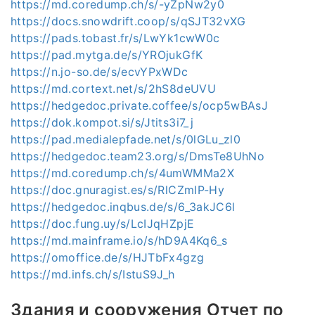
https://md.coredump.ch/s/-yZpNw2y0
https://docs.snowdrift.coop/s/qSJT32vXG
https://pads.tobast.fr/s/LwYk1cwW0c
https://pad.mytga.de/s/YROjukGfK
https://n.jo-so.de/s/ecvYPxWDc
https://md.cortext.net/s/2hS8deUVU
https://hedgedoc.private.coffee/s/ocp5wBAsJ
https://dok.kompot.si/s/Jtits3i7_j
https://pad.medialepfade.net/s/0lGLu_zl0
https://hedgedoc.team23.org/s/DmsTe8UhNo
https://md.coredump.ch/s/4umWMMa2X
https://doc.gnuragist.es/s/RlCZmIP-Hy
https://hedgedoc.inqbus.de/s/6_3akJC6l
https://doc.fung.uy/s/LcIJqHZpjE
https://md.mainframe.io/s/hD9A4Kq6_s
https://omoffice.de/s/HJTbFx4gzg
https://md.infs.ch/s/IstuS9J_h
Здания и сооружения Отчет по