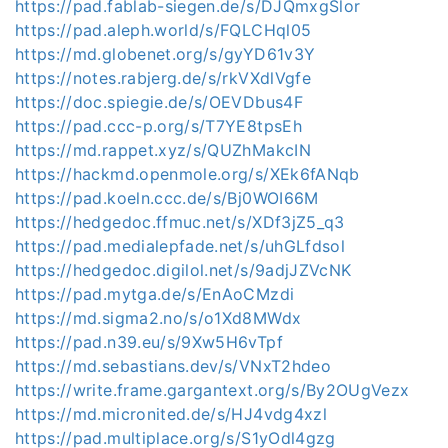
https://pad.fablab-siegen.de/s/DJQmxgSlor
https://pad.aleph.world/s/FQLCHql05
https://md.globenet.org/s/gyYD61v3Y
https://notes.rabjerg.de/s/rkVXdlVgfe
https://doc.spiegie.de/s/OEVDbus4F
https://pad.ccc-p.org/s/T7YE8tpsEh
https://md.rappet.xyz/s/QUZhMakcIN
https://hackmd.openmole.org/s/XEk6fANqb
https://pad.koeln.ccc.de/s/Bj0WOI66M
https://hedgedoc.ffmuc.net/s/XDf3jZ5_q3
https://pad.medialepfade.net/s/uhGLfdsol
https://hedgedoc.digilol.net/s/9adjJZVcNK
https://pad.mytga.de/s/EnAoCMzdi
https://md.sigma2.no/s/o1Xd8MWdx
https://pad.n39.eu/s/9Xw5H6vTpf
https://md.sebastians.dev/s/VNxT2hdeo
https://write.frame.gargantext.org/s/By2OUgVezx
https://md.micronited.de/s/HJ4vdg4xzl
https://pad.multiplace.org/s/S1yOdl4gzg