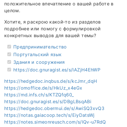
положительное впечатление о вашей работе в
целом.
Хотите, я раскрою какой‑то из разделов
подробнее или помогу с формулировкой
конкретных выводов для вашей темы?
Предпринимательство
Португальский язык
Здания и сооружения
https://doc.gnuragist.es/s/lAZjH4EhWP
https://hedgedoc.inqbus.de/s/kcJmr_dqH
https://omoffice.de/s/HkUz_x4eGx
https://md.infs.ch/s/KTZQfq60_
https://doc.gnuragist.es/s/DBgLBsqABi
https://hedgedoc.obermui.de/s/AwiSQ3xvQ3
https://notas.gaiacoop.tech/s/EiyDatsWj
https://notes.simeonreusch.com/s/lQv-u7RdQ