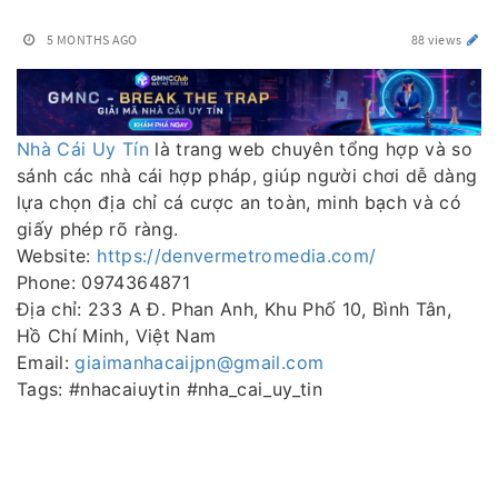
5 MONTHS AGO
88 views
Nhà Cái Uy Tín
là trang web chuyên tổng hợp và so
sánh các nhà cái hợp pháp, giúp người chơi dễ dàng
lựa chọn địa chỉ cá cược an toàn, minh bạch và có
giấy phép rõ ràng.
Website:
https://denvermetromedia.com/
Phone: 0974364871
Địa chỉ: 233 A Đ. Phan Anh, Khu Phố 10, Bình Tân,
Hồ Chí Minh, Việt Nam
Email:
giaimanhacaijpn@gmail.com
Tags: #nhacaiuytin #nha_cai_uy_tin