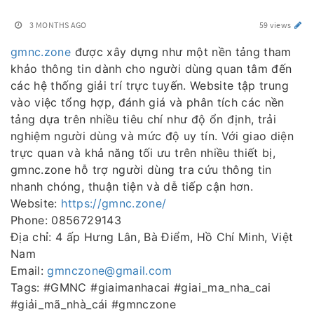
3 MONTHS AGO
59 views
gmnc.zone
được xây dựng như một nền tảng tham
khảo thông tin dành cho người dùng quan tâm đến
các hệ thống giải trí trực tuyến. Website tập trung
vào việc tổng hợp, đánh giá và phân tích các nền
tảng dựa trên nhiều tiêu chí như độ ổn định, trải
nghiệm người dùng và mức độ uy tín. Với giao diện
trực quan và khả năng tối ưu trên nhiều thiết bị,
gmnc.zone hỗ trợ người dùng tra cứu thông tin
nhanh chóng, thuận tiện và dễ tiếp cận hơn.
Website:
https://gmnc.zone/
Phone: 0856729143
Địa chỉ: 4 ấp Hưng Lân, Bà Điểm, Hồ Chí Minh, Việt
Nam
Email:
gmnczone@gmail.com
Tags: #GMNC #giaimanhacai #giai_ma_nha_cai
#giải_mã_nhà_cái #gmnczone