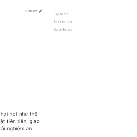
50 views
Expand all
Back to top
Go to bottom
hơi hot như thể
t tiên tiến, giao
rải nghiệm an