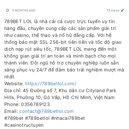
5 MONTHS AGO
73 views
789BET LOL là nhà cái cá cược trực tuyến uy tín
hàng đầu, chuyên cung cấp các sản phẩm giải trí
như casino, thể thao và nổ hũ đẳng cấp. Với hệ
thống bảo mật SSL 256-bit tiên tiến và tốc độ giao
dịch nạp rút siêu tốc, 789BET LOL mang đến một
không gian giải trí an toàn và minh bạch cho mọi
thành viên. Đội ngũ hỗ trợ chuyên nghiệp luôn sẵn
sàng phục vụ 24/7 để đảm bảo trải nghiệm mượt mà
nhất.
Website:
https://789betlol.com/
Địa chỉ: 45 Đường số 7, Khu dân cư Cityland Park
Hills, Phường 10, Gò Vấp, Hồ Chí Minh, Việt Nam
Phone: 0356789123
Email:
contact@789betlol.com
#789bet #789betlol #nhacai789bet
#casinotructuyen