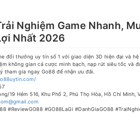
Trải Nghiệm Game Nhanh, M
Lợi Nhất 2026
 đổi thưởng uy tín số 1 với giao diện 3D hiện đại và h
iệm không gian cá cược minh bạch, nạp rút siêu tốc và 
ký tham gia ngay Go88 để nhận ưu đãi.
go88uytin.com/
57
 Long/19 Hẻm 516, Khu Phố 2, Phú Thọ Hòa, Hồ Chí Minh, 
com@gmail.com
o88 #ReviewGO88 #GO88LaGi #DanhGiaGO88 #TraiNgh