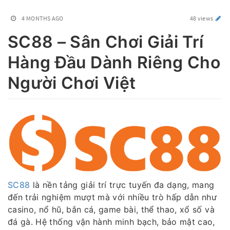
4 MONTHS AGO
48 views
SC88 – Sân Chơi Giải Trí
Hàng Đầu Dành Riêng Cho
Người Chơi Việt
SC88
là nền tảng giải trí trực tuyến đa dạng, mang
đến trải nghiệm mượt mà với nhiều trò hấp dẫn như
casino, nổ hũ, bắn cá, game bài, thể thao, xổ số và
đá gà. Hệ thống vận hành minh bạch, bảo mật cao,