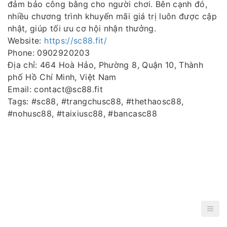
đảm bảo công bằng cho người chơi. Bên cạnh đó,
nhiều chương trình khuyến mãi giá trị luôn được cập
nhật, giúp tối ưu cơ hội nhận thưởng.
Website:
https://sc88.fit/
Phone: 0902920203
Địa chỉ: 464 Hoà Hảo, Phường 8, Quận 10, Thành
phố Hồ Chí Minh, Việt Nam
Email: contact@sc88.fit
Tags: #sc88, #trangchusc88, #thethaosc88,
#nohusc88, #taixiusc88, #bancasc88