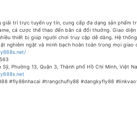
 giải trí trực tuyến uy tín, cung cấp đa dạng sản phẩm tr
game, cá cược thể thao đến bắn cá đổi thưởng. Giao diện 
nhiều thiết bị giúp người chơi truy cập dễ dàng. Hệ thốn
ật nghiêm ngặt và minh bạch hoàn toàn trong mọi giao d
fly888s.net/
 563
ăn Sỹ, Phường 13, Quận 3, Thành phố Hồ Chí Minh, Việt N
ly888s.net
y888 #fly88nhacai #trangchufly88 #dangkyfly88 #linkvao