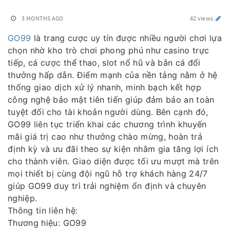
3 MONTHS AGO
42 views
GO99
là trang cược uy tín được nhiều người chơi lựa
chọn nhờ kho trò chơi phong phú như casino trực
tiếp, cá cược thể thao, slot nổ hũ và bắn cá đổi
thưởng hấp dẫn. Điểm mạnh của nền tảng nằm ở hệ
thống giao dịch xử lý nhanh, minh bạch kết hợp
công nghệ bảo mật tiên tiến giúp đảm bảo an toàn
tuyệt đối cho tài khoản người dùng. Bên cạnh đó,
GO99 liên tục triển khai các chương trình khuyến
mãi giá trị cao như thưởng chào mừng, hoàn trả
định kỳ và ưu đãi theo sự kiện nhằm gia tăng lợi ích
cho thành viên. Giao diện được tối ưu mượt mà trên
mọi thiết bị cùng đội ngũ hỗ trợ khách hàng 24/7
giúp GO99 duy trì trải nghiệm ổn định và chuyên
nghiệp.
Thông tin liên hệ:
Thương hiệu: GO99