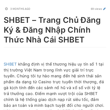
3 MONTHS AGO
69 views
SHBET – Trang Chủ Đăng
Ký & Đăng Nhập Chính
Thức Nhà Cái SHBET
SHBET
khẳng định vị thế thương hiệu uy tín số 1 tại
thị trường Việt Nam trong lĩnh vực giải trí trực
tuyến. Chúng tôi tự hào mang đến hệ sinh thái sản
phẩm đa dạng từ Casino trực tuyến thời thượng, đá
gà kịch tính đến các sảnh nổ hũ và xổ số với tỷ lệ
trả thưởng cao. Điểm mạnh vượt trội của SHBET
chính là hệ thống giao dịch nạp rút siêu tốc, đảm
bảo an toàn và minh bạch tuyệt đối cho người chơi.