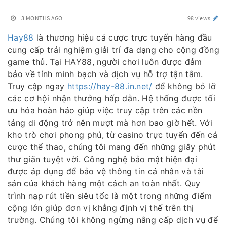
3 MONTHS AGO
98 views
Hay88
là thương hiệu cá cược trực tuyến hàng đầu
cung cấp trải nghiệm giải trí đa dạng cho cộng đồng
game thủ. Tại HAY88, người chơi luôn được đảm
bảo về tính minh bạch và dịch vụ hỗ trợ tận tâm.
Truy cập ngay
https://hay-88.in.net/
để không bỏ lỡ
các cơ hội nhận thưởng hấp dẫn. Hệ thống được tối
ưu hóa hoàn hảo giúp việc truy cập trên các nền
tảng di động trở nên mượt mà hơn bao giờ hết. Với
kho trò chơi phong phú, từ casino trực tuyến đến cá
cược thể thao, chúng tôi mang đến những giây phút
thư giãn tuyệt vời. Công nghệ bảo mật hiện đại
được áp dụng để bảo vệ thông tin cá nhân và tài
sản của khách hàng một cách an toàn nhất. Quy
trình nạp rút tiền siêu tốc là một trong những điểm
cộng lớn giúp đơn vị khẳng định vị thế trên thị
trường. Chúng tôi không ngừng nâng cấp dịch vụ để