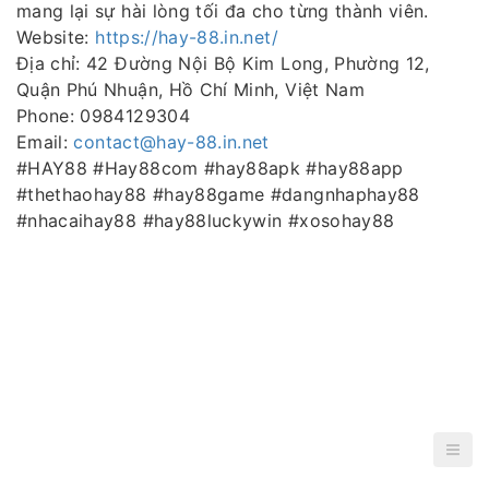
mang lại sự hài lòng tối đa cho từng thành viên.
Website:
https://hay-88.in.net/
Địa chỉ: 42 Đường Nội Bộ Kim Long, Phường 12,
Quận Phú Nhuận, Hồ Chí Minh, Việt Nam
Phone: 0984129304
Email:
contact@hay-88.in.net
#HAY88 #Hay88com #hay88apk #hay88app
#thethaohay88 #hay88game #dangnhaphay88
#nhacaihay88 #hay88luckywin #xosohay88