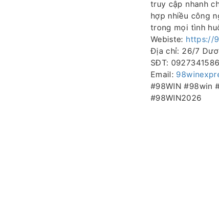
truy cập nhanh ch
hợp nhiều công ng
trong mọi tình hu
Webiste:
https://
Địa chỉ: 26/7 Dư
SĐT: 092734158
Email:
98winexpr
#98WIN #98win 
#98WIN2026