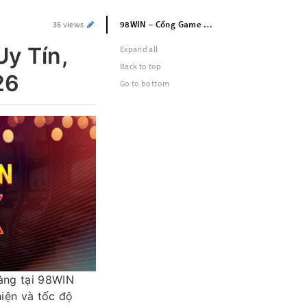
98WIN – Cổng Game Online Nạp Rút Uy Tín, Siêu Tốc Cho Game Thủ Mới Nhất 2026
36 views
y Tín,
Expand all
Back to top
26
Go to bottom
àng tại 98WIN
hiện và tốc độ