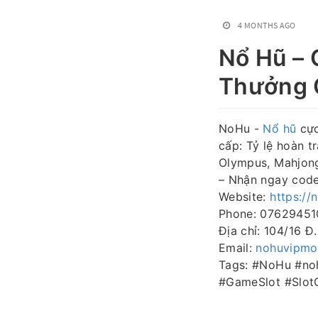
4 MONTHS AGO
Nổ Hũ – 
Thưởng 
NoHu -
Nổ hũ
cực
cấp: Tỷ lệ hoàn t
Olympus, Mahjong
– Nhận ngay code
Website:
https://
Phone: 07629451
Địa chỉ: 104/16 Đ
Email:
nohuvipmo
Tags: #NoHu #n
#GameSlot #Slot