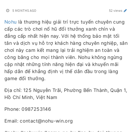
5 MONTHS AGO
52 views
Nohu
là thương hiệu giải trí trực tuyến chuyên cung
cấp các trò chơi nổ hũ đổi thưởng xanh chín và
đẳng cấp nhất hiện nay. Với hệ thống bảo mật tối
tân và dịch vụ hỗ trợ khách hàng chuyên nghiệp, sân
chơi này cam kết mang lại trải nghiệm an toàn và
công bằng cho mọi thành viên. Nohu không ngừng
cập nhật những tính năng hiện đại và khuyến mãi
hấp dẫn để khẳng định vị thế dẫn đầu trong làng
game đổi thưởng.
Địa chỉ: 125 Nguyễn Trãi, Phường Bến Thành, Quận 1,
Hồ Chí Minh, Việt Nam
Phone: 0987253146
Email: contact@nohu-win.org