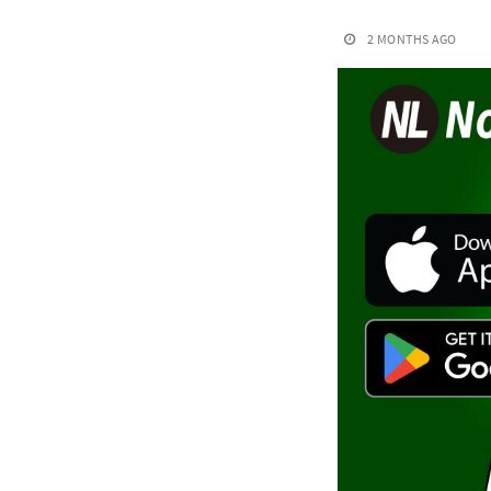
2 MONTHS AGO