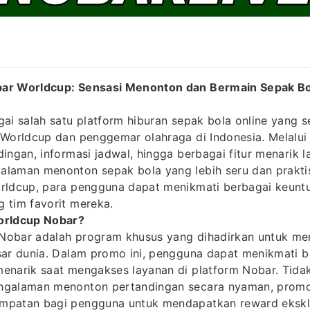
ar Worldcup: Sensasi Menonton dan Bermain Sepak Bo
ai salah satu platform hiburan sepak bola online yang s
 Worldcup dan penggemar olahraga di Indonesia. Melalui
ingan, informasi jadwal, hingga berbagai fitur menarik l
laman menonton sepak bola yang lebih seru dan praktis.
rldcup, para pengguna dapat menikmati berbagai keunt
 tim favorit mereka.
orldcup Nobar?
obar adalah program khusus yang dihadirkan untuk me
sar dunia. Dalam promo ini, pengguna dapat menikmati 
enarik saat mengakses layanan di platform Nobar. Tida
galaman menonton pertandingan secara nyaman, promo 
mpatan bagi pengguna untuk mendapatkan reward ekskl