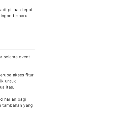
di pilihan tepat
ingan terbaru
r selama event
rupa akses fitur
ik untuk
alitas.
d harian bagi
oin tambahan yang