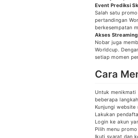
Event Prediksi S
Salah satu promo
pertandingan Wor
berkesempatan me
Akses Streamin
Nobar juga membe
Worldcup. Dengan
setiap momen pe
Cara Me
Untuk menikmati 
beberapa langkah
Kunjungi website
Lakukan pendafta
Login ke akun yan
Pilih menu promo
Ikuti syarat dan