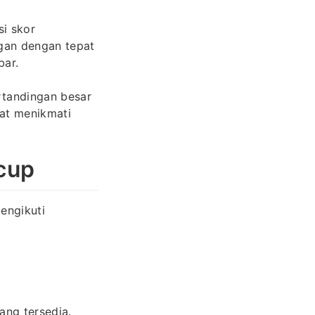
si skor
gan dengan tepat
bar.
rtandingan besar
pat menikmati
cup
engikuti
ang tersedia.