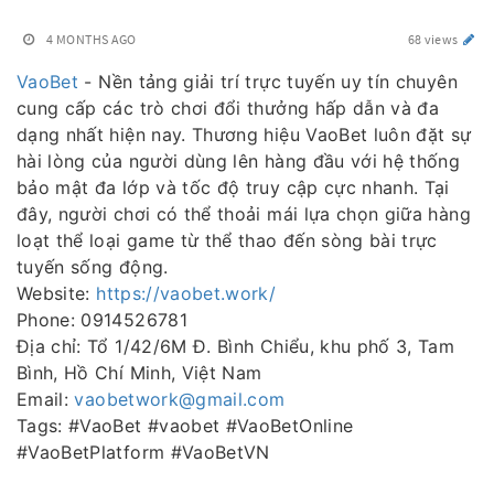
4 MONTHS AGO
68 views
VaoBet
- Nền tảng giải trí trực tuyến uy tín chuyên
cung cấp các trò chơi đổi thưởng hấp dẫn và đa
dạng nhất hiện nay. Thương hiệu VaoBet luôn đặt sự
hài lòng của người dùng lên hàng đầu với hệ thống
bảo mật đa lớp và tốc độ truy cập cực nhanh. Tại
đây, người chơi có thể thoải mái lựa chọn giữa hàng
loạt thể loại game từ thể thao đến sòng bài trực
tuyến sống động.
Website:
https://vaobet.work/
Phone: 0914526781
Địa chỉ: Tổ 1/42/6M Đ. Bình Chiểu, khu phố 3, Tam
Bình, Hồ Chí Minh, Việt Nam
Email:
vaobetwork@gmail.com
Tags: #VaoBet #vaobet #VaoBetOnline
#VaoBetPlatform #VaoBetVN