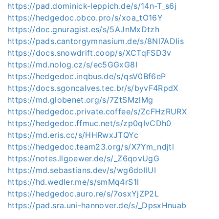
https://pad.dominick-leppich.de/s/14n-T_s6j
https://hedgedoc.obco.pro/s/xoa_tO16Y
https://doc.gnuragist.es/s/5AJnMxDtzh
https://pads.cantorgymnasium.de/s/8Nl7ADIis
https://docs.snowdrift.coop/s/XCTqFSD3v
https://md.nolog.cz/s/ec5GGxG8I
https://hedgedoc.inqbus.de/s/qsV0Bf6eP
https://docs.sgoncalves.tec.br/s/byvF4RpdX
https://md.globenet.org/s/7ZtSMzlMg
https://hedgedoc.private.coffee/s/ZcFHzRURX
https://hedgedoc.ffmuc.net/s/zp0qIvCDh0
https://md.eris.cc/s/HHRwxJTQYc
https://hedgedoc.team23.org/s/X7Ym_ndjtl
https://notes.llgoewer.de/s/_Z6qovUgG
https://md.sebastians.dev/s/wg6dolIUI
https://hd.wedler.me/s/smMq4rS1l
https://hedgedoc.auro.re/s/7osxYjZP2L
https://pad.sra.uni-hannover.de/s/_DpsxHnuab