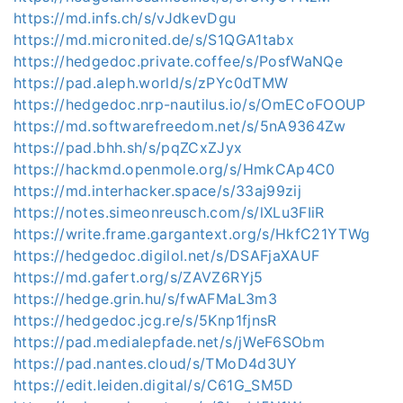
https://md.infs.ch/s/vJdkevDgu
https://md.micronited.de/s/S1QGA1tabx
https://hedgedoc.private.coffee/s/PosfWaNQe
https://pad.aleph.world/s/zPYc0dTMW
https://hedgedoc.nrp-nautilus.io/s/OmECoFOOUP
https://md.softwarefreedom.net/s/5nA9364Zw
https://pad.bhh.sh/s/pqZCxZJyx
https://hackmd.openmole.org/s/HmkCAp4C0
https://md.interhacker.space/s/33aj99zij
https://notes.simeonreusch.com/s/lXLu3FIiR
https://write.frame.gargantext.org/s/HkfC21YTWg
https://hedgedoc.digilol.net/s/DSAFjaXAUF
https://md.gafert.org/s/ZAVZ6RYj5
https://hedge.grin.hu/s/fwAFMaL3m3
https://hedgedoc.jcg.re/s/5Knp1fjnsR
https://pad.medialepfade.net/s/jWeF6SObm
https://pad.nantes.cloud/s/TMoD4d3UY
https://edit.leiden.digital/s/C61G_SM5D