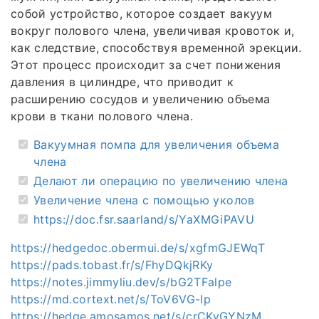
собой устройство, которое создает вакуум
вокруг полового члена, увеличивая кровоток и,
как следствие, способствуя временной эрекции.
Этот процесс происходит за счет понижения
давления в цилиндре, что приводит к
расширению сосудов и увеличению объема
крови в ткани полового члена.
Вакуумная помпа для увеличения объема
члена
Делают ли операцию по увеличению члена
Увеличение члена с помощью уколов
https://doc.fsr.saarland/s/YaXMGiPAVU
https://hedgedoc.obermui.de/s/xgfmGJEWqT
https://pads.tobast.fr/s/FhyDQkjRKy
https://notes.jimmyliu.dev/s/bG2TFalpe
https://md.cortext.net/s/ToV6VG-Ip
https://hedge.amosamos.net/s/crCKyGYNzM