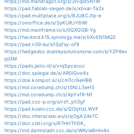
https://md.mandragot.org/s/3IvqId5N1W
https://pad.fablab-siegen.de/s/xbval-TaZs
https://pad.multiplace.org/s/BJU8CJtp-e
https://omoffice.de/s/SyKURJY6Wl
https://md.mainframe.io/s/0QXGGB-Yg
https://hackmd.k15.synology.me/s/bXvEN1MQ2
https://pad.n39.eu/s/lSqfsy-of9
https://hedgedoc.stanleysolutionsnw.com/s/YZP8ev
pjGM
https://pads.jeito.nl/s/vrqSpcecoc
https://doc.spiegie.de/s/AR0lQvo4z
https://dok.kompot.si/s/cmTcr9eHBB
https://md.coredump.ch/s/tSNLL5eH5
https://md.coredump.ch/s/XpYvfR-Nf
https://pad.ccc-p.org/s/rsY_ylt3gf
https://pad.koeln.ccc.de/s/QOqHzLWVF
https://doc.interscalar.eu/s/qOgA2de7C
https://doc.cisti.org/s/R7HHThDK_
https://md.darmstadt.ccc.de/s/WKvieBHm4n