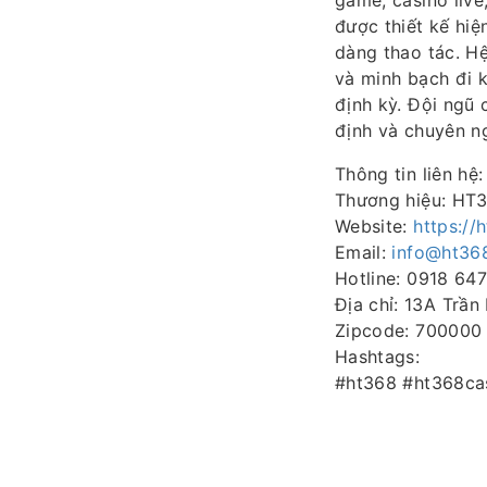
game, casino live
được thiết kế hiện
dàng thao tác. Hệ
và minh bạch đi 
định kỳ. Đội ngũ
định và chuyên n
Thông tin liên hệ:
Thương hiệu: HT
Website:
https://
Email:
info@ht368
Hotline: 0918 64
Địa chỉ: 13A Trần
Zipcode: 700000
Hashtags:
#ht368 #ht368ca