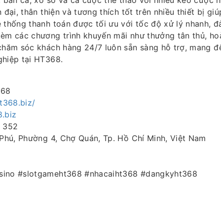
, bắn cá, xổ số và cá cược thể thao với nhiều kèo cược 
 đại, thân thiện và tương thích tốt trên nhiều thiết bị gi
 thống thanh toán được tối ưu với tốc độ xử lý nhanh, 
kèm các chương trình khuyến mãi như thưởng tân thủ, hoà
 chăm sóc khách hàng 24/7 luôn sẵn sàng hỗ trợ, mang đ
ghiệp tại HT368.
368
ht368.biz/
.biz
7 352
 Phú, Phường 4, Chợ Quán, Tp. Hồ Chí Minh, Việt Nam
sino #slotgameht368 #nhacaiht368 #dangkyht368