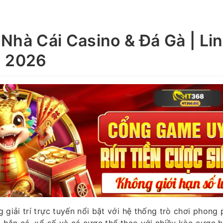
Nhà Cái Casino & Đá Gà | Li
t 2026
g giải trí trực tuyến nổi bật với hệ thống trò chơi phong