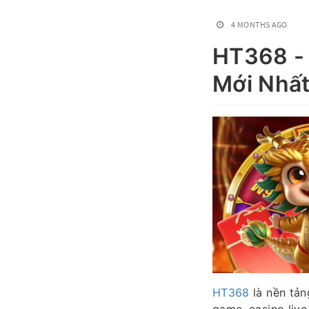
4 MONTHS AGO
HT368 - 
Mới Nhấ
HT368
là nền tản