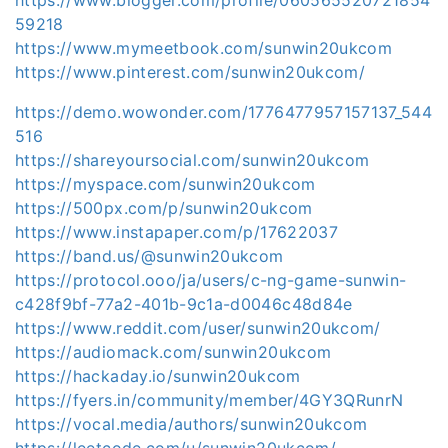
https://www.blogger.com/profile/060565520721854
59218
https://www.mymeetbook.com/sunwin20ukcom
https://www.pinterest.com/sunwin20ukcom/
https://demo.wowonder.com/1776477957157137_544
516
https://shareyoursocial.com/sunwin20ukcom
https://myspace.com/sunwin20ukcom
https://500px.com/p/sunwin20ukcom
https://www.instapaper.com/p/17622037
https://band.us/@sunwin20ukcom
https://protocol.ooo/ja/users/c-ng-game-sunwin-
c428f9bf-77a2-401b-9c1a-d0046c48d84e
https://www.reddit.com/user/sunwin20ukcom/
https://audiomack.com/sunwin20ukcom
https://hackaday.io/sunwin20ukcom
https://fyers.in/community/member/4GY3QRunrN
https://vocal.media/authors/sunwin20ukcom