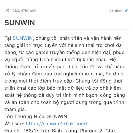
4 MONTHS AGO
421 views
SUNWIN
Tại
SUNWIN
, chúng tôi phát triển và vận hành nền
tảng giải trí trực tuyến với hệ sinh thái trò chơi đa
dạng, từ các game truyền thống đến hiện đại, phục
vụ người dùng trên nhiều thiết bị khác nhau. Hệ
thống được tối ưu về giao diện, tốc độ và khả năng
xử lý nhằm đảm bảo trải nghiệm mượt mà, ổn định
trong mọi thời điểm truy cập. Chúng tôi đồng thời
triển khai các lớp bảo mật dữ liệu và cơ chế kiểm
soát hệ thống để duy trì tính minh bạch, công bằng
và an toàn cho toàn bộ người dùng trong quá trình
tham gia.
Tên Thương Hiệu: SUNWIN
Website:
https://sunwin-20.uk.com/
Địa chỉ: 188/17 Trần Bình Trọng, Phường 2, Chợ