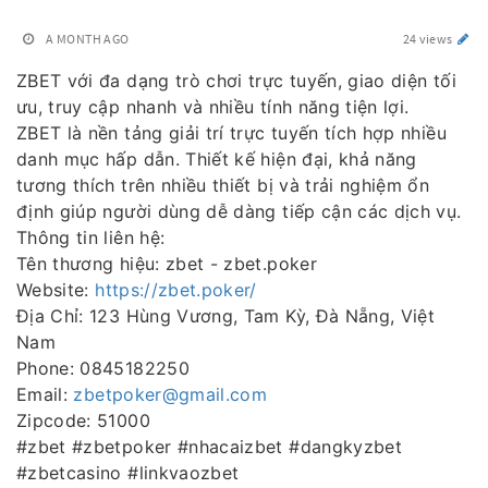
A MONTH AGO
24 views
ZBET với đa dạng trò chơi trực tuyến, giao diện tối
ưu, truy cập nhanh và nhiều tính năng tiện lợi.
ZBET là nền tảng giải trí trực tuyến tích hợp nhiều
danh mục hấp dẫn. Thiết kế hiện đại, khả năng
tương thích trên nhiều thiết bị và trải nghiệm ổn
định giúp người dùng dễ dàng tiếp cận các dịch vụ.
Thông tin liên hệ:
Tên thương hiệu: zbet - zbet.poker
Website:
https://zbet.poker/
Địa Chỉ: 123 Hùng Vương, Tam Kỳ, Đà Nẵng, Việt
Nam
Phone: 0845182250
Email:
zbetpoker@gmail.com
Zipcode: 51000
#zbet #zbetpoker #nhacaizbet #dangkyzbet
#zbetcasino #linkvaozbet