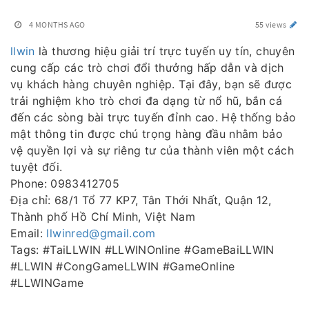
4 MONTHS AGO
55 views
llwin
là thương hiệu giải trí trực tuyến uy tín, chuyên
cung cấp các trò chơi đổi thưởng hấp dẫn và dịch
vụ khách hàng chuyên nghiệp. Tại đây, bạn sẽ được
trải nghiệm kho trò chơi đa dạng từ nổ hũ, bắn cá
đến các sòng bài trực tuyến đỉnh cao. Hệ thống bảo
mật thông tin được chú trọng hàng đầu nhằm bảo
vệ quyền lợi và sự riêng tư của thành viên một cách
tuyệt đối.
Phone: 0983412705
Địa chỉ: 68/1 Tổ 77 KP7, Tân Thới Nhất, Quận 12,
Thành phố Hồ Chí Minh, Việt Nam
Email:
llwinred@gmail.com
Tags: #TaiLLWIN #LLWINOnline #GameBaiLLWIN
#LLWIN #CongGameLLWIN #GameOnline
#LLWINGame